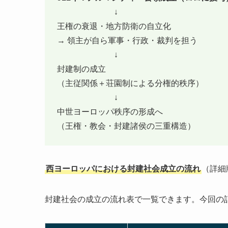
↓
王権の衰退・地方防衛の自立化
→ 領主が自ら軍事・行政・裁判を担う
↓
封建制の成立
（主従関係＋荘園制による分権的秩序）
↓
中世ヨーロッパ秩序の形成へ
（王権・教会・封建諸侯の三重構造）
西ヨーロッパにおける封建社会成立の流れ
（詳細
封建社会の成立の流れ表で一覧できます。今回の