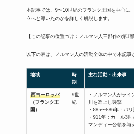
本記事では、9〜10世紀のフランク王国を中心に
立へと導いたのかを詳しく解説します。
【この記事の位置づけ：ノルマン人三部作の第1
以下の表は、ノルマン人の活動全体の中で本記事
地域
時
主な活動・出来事
期
西ヨーロッパ
9世
・ノルマン人がライ
（フランク王
紀
川を遡上し襲撃
国）
・885〜886年：パ
・911年：カール3
マンディー公領を与