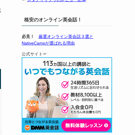
成
格安のオンライン英会話！
必見！
厳選オンライン英会話３選と
NativeCampが選ばれる理由
公式サイト☞