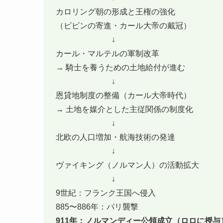
カロリング朝の形成と王権の強化
（ピピンの寄進・カール大帝の戴冠）
↓
カール・マルテルの軍制改革
→ 騎士を養うための土地給付が進む
↓
恩貸地制度の整備（カール大帝時代）
→ 土地を媒介とした主従関係の制度化
↓
北欧の人口増加・航海技術の発達
↓
ヴァイキング（ノルマン人）の活動拡大
↓
9世紀：フランク王国へ侵入
885〜886年：パリ襲撃
911年：ノルマンディー公領成立（ロロに授与