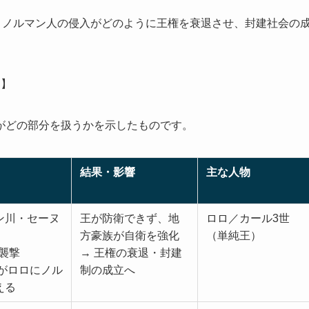
、ノルマン人の侵入がどのように王権を衰退させ、封建社会の
部】
がどの部分を扱うかを示したものです。
結果・影響
主な人物
ン川・セーヌ
王が防衛できず、地
ロロ／カール3世
方豪族が自衛を強化
（単純王）
リ襲撃
→ 王権の衰退・封建
世がロロにノル
制の成立へ
える