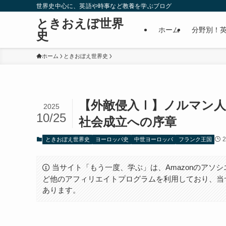
世界史中心に、英語や時事など教養を学ぶブログ
ときおえぼ世界
ホーム
分野別！
史
ホーム
ときおぼえ世界史
【外敵侵入Ⅰ】ノルマン人
2025
10/25
社会成立への序章
ときおぼえ世界史
ヨーロッパ史
中世ヨーロッパ
フランク王国
当サイト「もう一度、学ぶ」は、Amazonのアソシ
ど他のアフィリエイトプログラムを利用しており、当
あります。