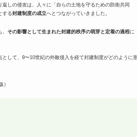
り返しの侵攻は、人々に「自らの土地を守るための防衛共同
とする
封建制度の成立
へとつながっていきました。
も、
その影響として生まれた封建的秩序の萌芽と定着の過程
に
として、9〜10世紀の外敵侵入を経て封建制度がどのように
。
版）