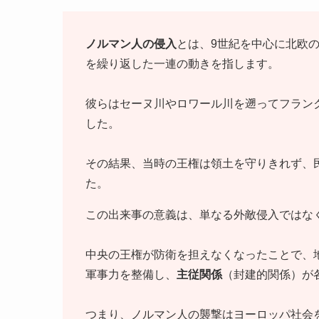
ノルマン人の侵入
とは、9世紀を中心に北欧
を繰り返した一連の動きを指します。
彼らはセーヌ川やロワール川を遡ってフラン
した。
その結果、当時の王権は領土を守りきれず、
た。
この出来事の意義は、単なる外敵侵入ではな
中央の王権が防衛を担えなくなったことで、
軍事力を整備し、
主従関係
（封建的関係）が
つまり、ノルマン人の襲撃はヨーロッパ社会