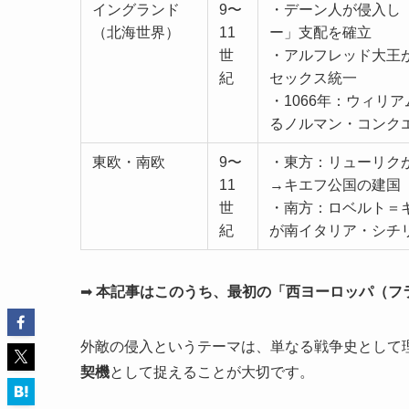
イングランド
9〜
・デーン人が侵入し
（北海世界）
11
ー」支配を確立
世
・アルフレッド大王
紀
セックス統一
・1066年：ウィリ
るノルマン・コンク
東欧・南欧
9〜
・東方：リューリク
11
→キエフ公国の建国
世
・南方：ロベルト＝
紀
が南イタリア・シチ
➡
本記事はこのうち、最初の「西ヨーロッパ（フ
外敵の侵入というテーマは、単なる戦争史として
契機
として捉えることが大切です。