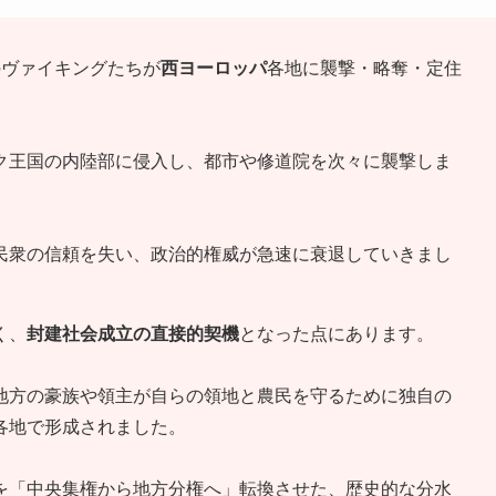
のヴァイキングたちが
西ヨーロッパ
各地に襲撃・略奪・定住
ク王国の内陸部に侵入し、都市や修道院を次々に襲撃しま
民衆の信頼を失い、政治的権威が急速に衰退していきまし
く、
封建社会成立の直接的契機
となった点にあります。
地方の豪族や領主が自らの領地と農民を守るために独自の
各地で形成されました。
を「中央集権から地方分権へ」転換させた、歴史的な分水