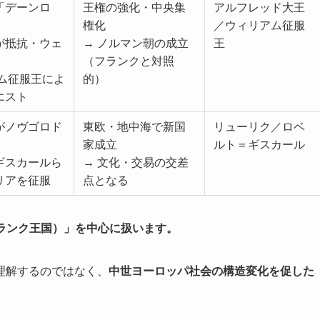
「デーンロ
王権の強化・中央集
アルフレッド大王
権化
／ウィリアム征服
が抵抗・ウェ
→ ノルマン朝の成立
王
（フランクと対照
アム征服王によ
的）
エスト
がノヴゴロド
東欧・地中海で新国
リューリク／ロベ
家成立
ルト＝ギスカール
ギスカールら
→ 文化・交易の交差
リアを征服
点となる
ランク王国）」を中心に扱います。
理解するのではなく、
中世ヨーロッパ社会の構造変化を促した