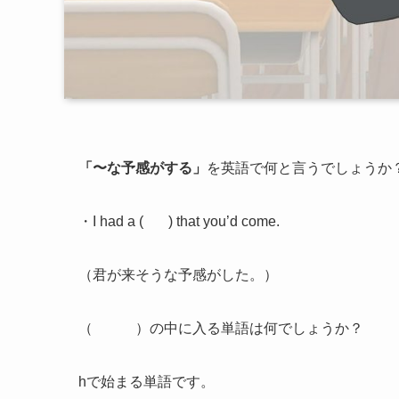
「〜な予感がする」
を英語で何と言うでしょうか
・I had a ( ) that you’d come.
（君が来そうな予感がした。）
（ ）の中に入る単語は何でしょうか？
hで始まる単語です。