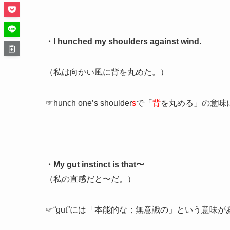
・I hunched my shoulders against wind.
（私は向かい風に背を丸めた。）
☞hunch one’s shoulder
s
で「
背
を丸める」の意味
・My gut instinct is that〜
（私の直感だと〜だ。）
☞“gut”には「本能的な；無意識の」という意味が