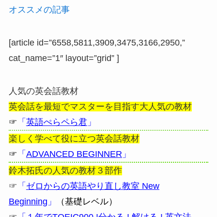
オススメの記事
[article id=”6558,5811,3909,3475,3166,2950,”
cat_name=”1″ layout=”grid” ]
人気の英会話教材
英会話を最短でマスターを目指す大人気の教材
☞
「
英語ぺらペら君
」
楽しく学べて役に立つ英会話教材
☞
「
ADVANCED BEGINNER
」
鈴木拓氏の人気の教材３部作
☞
「
ゼロからの英語やり直し教室 New
Beginning
」
（基礎レベル）
☞
「
１年でTOEIC900 !分かる ! 解ける ! 英文法