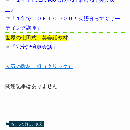
！
」
☞
「
１年でＴＯＥＩＣ９００！英語真っすぐリー
ディング講座
」
世界の七田式！英会話教材
☞
「
完全記憶英会話
」
人気の教材一覧（クリック）
関連記事はありません
ちょっと難しい表現